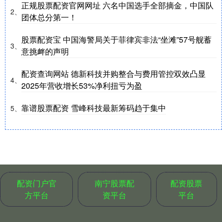
正规股票配资官网网址 六名中国选手全部摘金，中国队
2、
团体总分第一！
股票配资宝 中国海警局关于菲律宾非法“坐滩”57号舰蓄
3、
意挑衅的声明
配资查询网站 德新科技并购整合与费用管控双效凸显
4、
2025年营收增长53%净利扭亏为盈
靠谱股票配资 雪峰科技最新筹码趋于集中
5、
配资门户官
南宁股票配
配资股票
方平台
资平台
平台