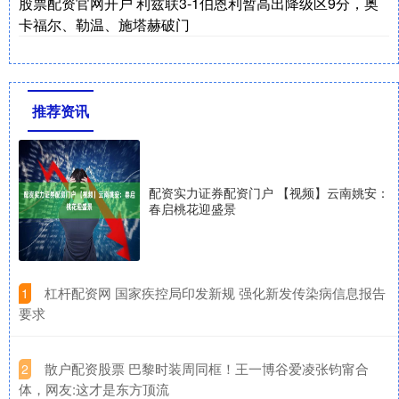
股票配资官网开户 利兹联3-1伯恩利暂高出降级区9分，奥
卡福尔、勒温、施塔赫破门
推荐资讯
配资实力证券配资门户 【视频】云南姚安：
春启桃花迎盛景
​杠杆配资网 国家疾控局印发新规 强化新发传染病信息报告
1
要求
​散户配资股票 巴黎时装周同框！王一博谷爱凌张钧甯合
2
体，网友:这才是东方顶流