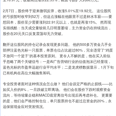
2月7日，股价终于迎来微弱反弹，收涨5.01%至19.92元。 这位股民
的亏损暂时收窄到52万，但这点涨幅在他眼里不过是杯水车薪——要
想回本，股价至少需要涨到22.91元以上，也就是再涨15%。 然而现
实很残酷：当天成交量较前几日明显萎缩，主力资金仍在持续流出，
股价在20元关口反复震荡却无力突破。
翻开这位股民的持仓记录会发现更多问题。 他的500多万资金几乎全
部押注蓝色光标一只股票，单票仓位占比超过80%，完全违背了“鸡蛋
不放同一个篮子”的基本投资原则。 更令人不解的是，他在买入前似
乎忽略了两个关键信号：一是AI广告营销行业的估值泡沫已经显现，
蓝色光标的市盈率远超行业平均水平；二是龙虎榜数据显示，1月下旬
已有机构在高位大幅抛售筹码。
专业投资者面对这种情况会怎么做？ 他们会设定严格的止损线——比
如买入价的8%，一旦跌破立即离场。 他们会在股价下跌时观察资金
流向，等待缩量企稳和MACD底背离信号出现后再考虑补仓。 更重要
的是，他们会严格控制仓位，单只股票持仓不超过总资金的20%，永
远保留现金应对突发情况。