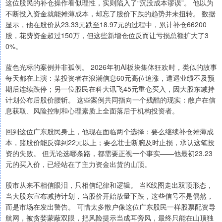
这位股民的补仓操作看似理性，实则陷入了“沉没成本谬误”。 他以为
不断投入资金就能摊薄成本，却忘了股价下跌的趋势并未扭转。 数据
显示，他在股价从23.33元跌至18.97元的过程中，累计补仓66200
股，花费资金超过150万，但这些新增仓位反而让亏损总额扩大了3
0%。
蓝色光标的案例并非孤例。 2026年初AI板块集体狂欢时，类似的故事
每天都在上演：某投资者在浪潮信息60元高位追涨，遭遇业绩不及预
期后连续跌停；另一位股民在科大讯飞45元重仓买入，因大股东减持
计划公布后股价腰斩。 这些案例共同指向一个残酷的现实：散户在信
息获取、风险控制和心理素质上全面落后于机构投资者。
回到这位广东股民身上，他现在面临两个选择：要么继续补仓摊薄成
本，赌股价能反弹到22元以上；要么壮士断腕及时止损，承认这笔投
资的失败。 但无论选哪条路，都需要正视一个事实——他最初23.23
元的买入价，已经站在了主力资金出货的山顶。
股市从来不相信眼泪，只相信纪律和逻辑。 当K线图走出双顶形态，
当大股东宣布减持计划，当股价开始放量下跌，这些信号不是偶然，
而是市场在发出警告。 可惜太多散户像这位广东股民一样股票配资导
航网，被贪婪蒙蔽双眼，把风险提示当成耳旁风，最终只能在山顶独