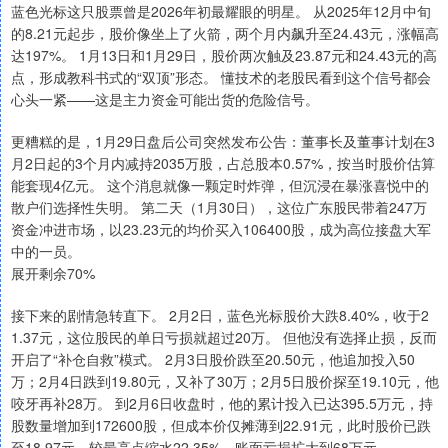
蓝色光标这只股票曾是2026年初最耀眼的明星。 从2025年12月中旬
的8.21元起步，股价像坐上了火箭，两个月内飙升至24.43元，涨幅高
达197%。 1月13日和1月29日，股价两次触及23.87元和24.43元的高
点，形成教科书式的“双顶”形态。 懂技术的老股民看到这个信号都会
心头一紧——这是主力资金可能出货的危险信号。
更糟糕的是，1月29日盘后公司突然发布公告：董事长及董事计划在3
月2日起的3个月内减持2035万股，占总股本0.57%，按当时股价估算
能套现4亿元。 这个消息就像一颗定时炸弹，但沉浸在暴涨喜悦中的
散户们选择性失明。 第二天（1月30日），这位广东股民带着247万
资金冲进市场，以23.23元的均价买入106400股，成为高位接盘大军
中的一员。
展开剩余70%
接下来的剧情急转直下。 2月2日，蓝色光标股价大跌8.40%，收于2
1.37元，这位股民的单日亏损就超过20万。 但他没有选择止损，反而
开启了“补仓自救”模式。 2月3日股价跌至20.50元，他追加投入50
万；2月4日跌到19.80元，又补了30万；2月5日股价探至19.10元，他
咬牙再补28万。 到2月6日收盘时，他的累计投入已达395.5万元，持
股数量增加到172600股，但成本价仅摊薄到22.91元，此时股价已跌
至18.97元，较最高点缩水22.35%，账面亏损扩大到68万元。