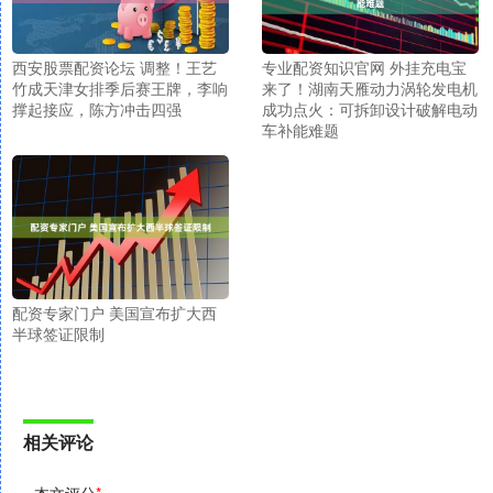
西安股票配资论坛 调整！王艺
专业配资知识官网 外挂充电宝
竹成天津女排季后赛王牌，李响
来了！湖南天雁动力涡轮发电机
撑起接应，陈方冲击四强
成功点火：可拆卸设计破解电动
车补能难题
配资专家门户 美国宣布扩大西
半球签证限制
相关评论
本文评分
*