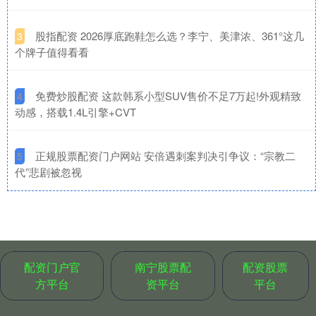
​股指配资 2026厚底跑鞋怎么选？李宁、美津浓、361°这几
3
个牌子值得看看
​免费炒股配资 这款韩系小型SUV售价不足7万起!外观精致
4
动感，搭载1.4L引擎+CVT
​正规股票配资门户网站 安倍遇刺案判决引争议：“宗教二
5
代”悲剧被忽视
配资门户官
南宁股票配
配资股票
方平台
资平台
平台