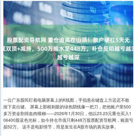
一位广东股民盯着电脑屏幕上的K线图，手指悬在键盘上方迟迟不敢
按下卖出键。 屏幕上那根刺眼的绿色阴线像一把刀，把他账户里500
多万资金割得血肉模糊——2026年1月30日，他以23.23元重仓买入1
06400股蓝色光标，如今持仓市值只剩448万股票配资导航网，账面亏
损52万。 这不是电影情节，而是发生在A股市场的真实故事。