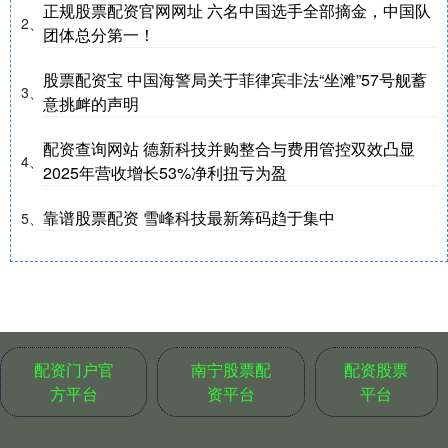
正规股票配资官网网址 六名中国选手全部摘金，中国队
2、
团体总分第一！
股票配资宝 中国海警局关于菲律宾非法“坐滩”57号舰蓄
3、
意挑衅的声明
配资查询网站 德新科技并购整合与费用管控双效凸显
4、
2025年营收增长53%净利扭亏为盈
靠谱股票配资 雪峰科技最新筹码趋于集中
5、
配资门户官
南宁股票配
配资股票
方平台
资平台
平台